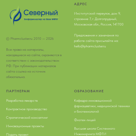
АДРЕС
Институтский переулок, дом 9,
строение 7, г. Долгопрудный,
Московская обл., Россия, 141700
Предложения и замечания по
© Pharmcluster.ru 2010 — 2026
работе сайта присылайте на:
hello@pharmcluster.ru
Все права на материалы,
находящиеся на сайте, охраняются в
соответствии с законодательством
РФ. При публикации материалов
сайта ссылка на источник
обязательна.
ПАРТНЕРАМ
ОБРАЗОВАНИЕ
Разработка лекарств
Кафедра инновационной
фармацевтики, медицинской техники
Контрактное производство
и биотехнологий
Стратегический консалтинг
Физтех-лицей
Инновационные проекты
Высшая школа Системного
Инжиниринга МФТИ
Подать проект