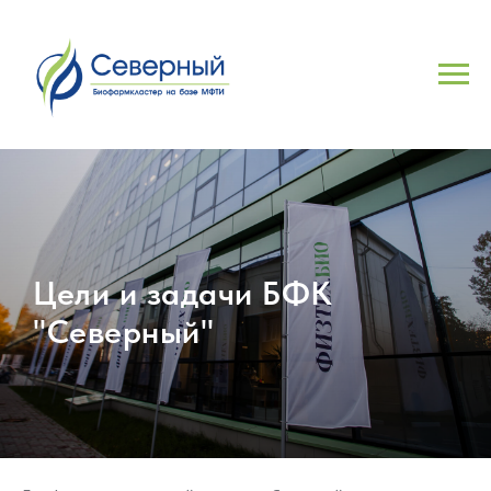
Цели и задач
и БФК
"Северный"